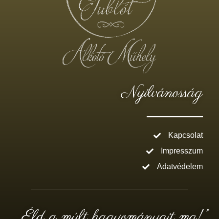
Nyilvánosság
Kapcsolat
Impresszum
Adatvédelem
„ Éld a múlt hagyományait ma!”