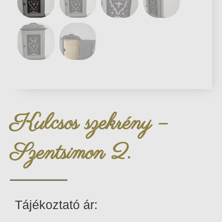
Kulcsos szekrény –
Szentsimon 2.
Tájékoztató ár: