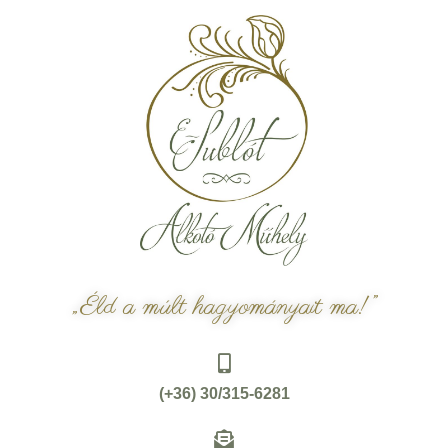
„Éld a múlt hagyományait ma!”
(+36) 30/315-6281