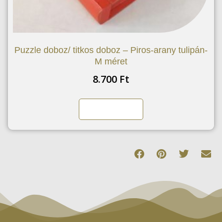
Puzzle doboz/ titkos doboz – Piros-arany tulipán-
M méret
8.700
Ft
Kosárba teszem