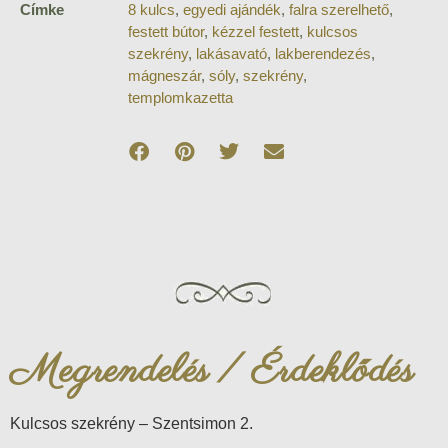
Címke
8 kulcs
,
egyedi ajándék
,
falra szerelhető
,
festett bútor
,
kézzel festett
,
kulcsos
szekrény
,
lakásavató
,
lakberendezés
,
mágneszár
,
sóly
,
szekrény
,
templomkazetta
Megrendelés / Érdeklődés
Kulcsos szekrény – Szentsimon 2.