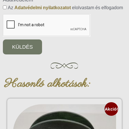
Az
Adatvédelmi nyilatkozatot
elolvastam és elfogadom
KÜLDÉS
Hasonló alkotások:
Akció!