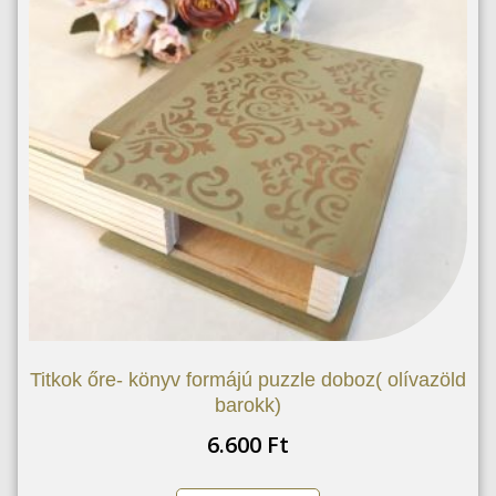
Titkok őre- könyv formájú puzzle doboz( olívazöld
barokk)
6.600
Ft