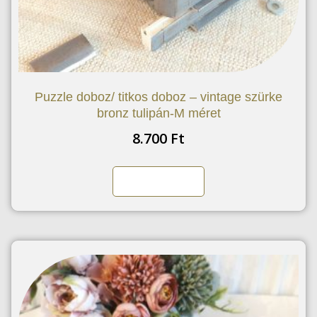
Puzzle doboz/ titkos doboz – vintage szürke
bronz tulipán-M méret
8.700
Ft
Kosárba teszem