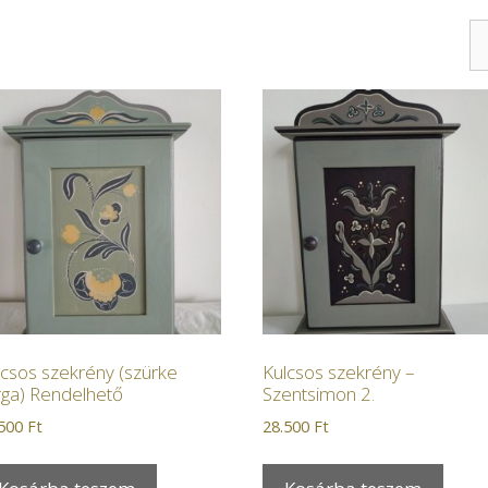
lcsos szekrény (szürke
Kulcsos szekrény –
rga) Rendelhető
Szentsimon 2.
.500
Ft
28.500
Ft