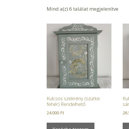
Mind a(z) 6 találat megjelenítve
Kulcsos szekrény (szürke
Ku
fehér) Rendelhető
sá
24.000
Ft
26