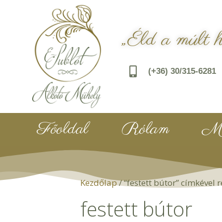
„Éld a múlt 
(+36) 30/315-6281
Főoldal
Rólam
Mu
Kezdőlap
/ “festett bútor” címkével
festett bútor