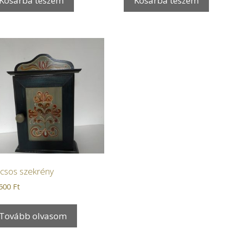
Kosárba teszem
Kosárba teszem
lcsos szekrény
.500
Ft
Tovább olvasom