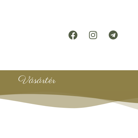
Vásártér