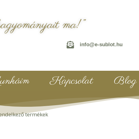
hagyományait ma!”
info@e-sublot.hu
nkáim
Kapcsolat
Blog
 rendelkező termékek