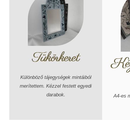
Tükörkeret
Kézz
Különböző tájegységek mintáiból
merítettem. Kézzel festett egyedi
darabok.
A4-es m