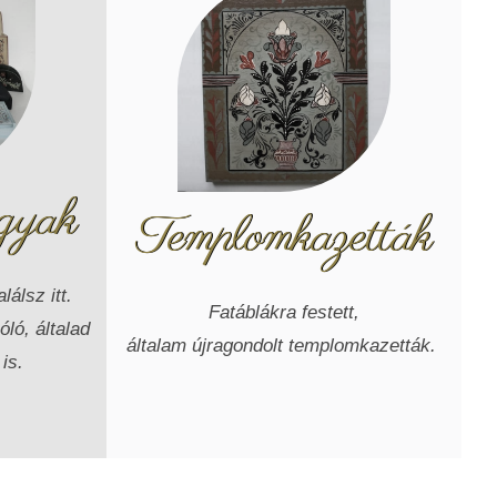
gyak
Templomkazetták
lálsz itt.
Fatáblákra festett,
ló, általad
általam újragondolt templomkazetták.
is.