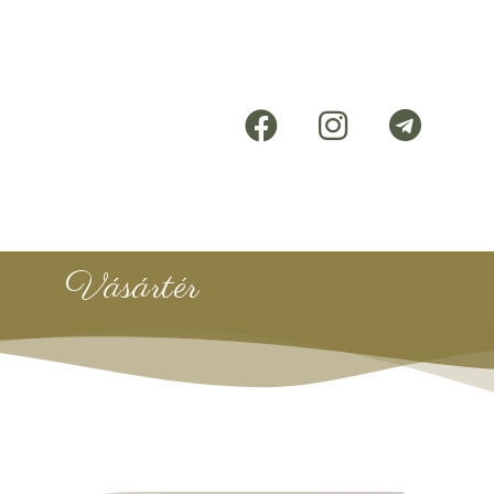
Vásártér