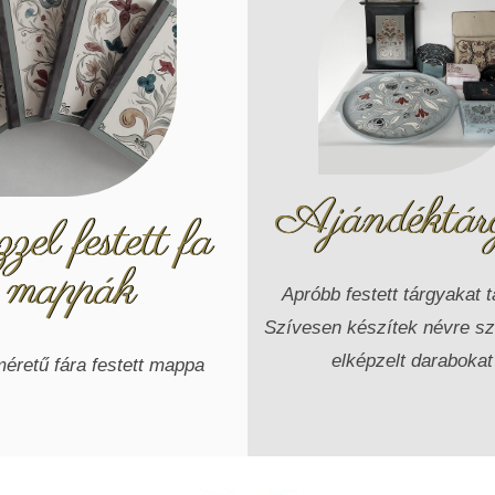
Ajándéktár
el festett fa
mappák
Apróbb festett tárgyakat ta
Szívesen készítek névre szó
elképzelt darabokat 
éretű fára festett mappa