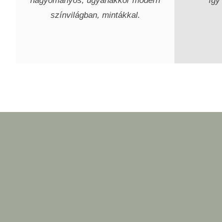
hagyományos, ugyanakkor modern
így
színvilágban, mintákkal.