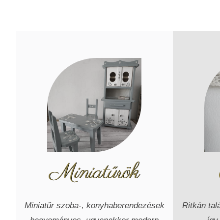
Miniatűrök
Miniatűr szoba-, konyhaberendezések
Ritkán tal