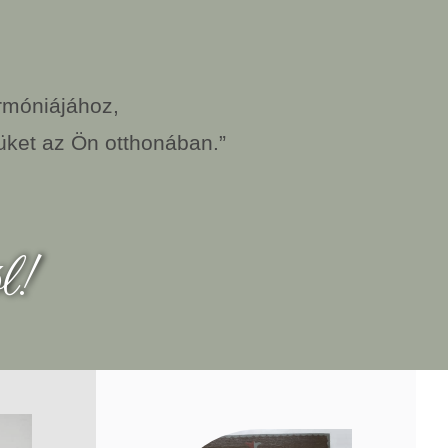
rmóniájához,
yüket az Ön otthonában.”
l!