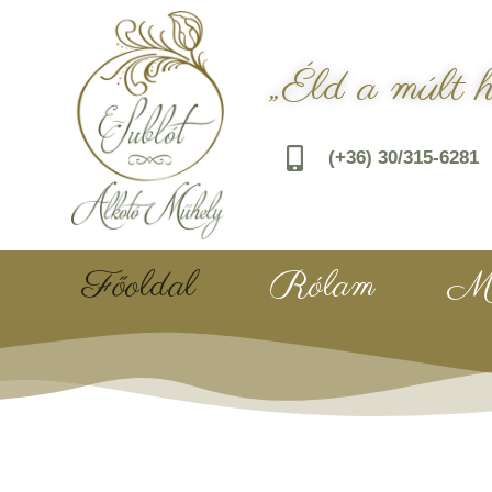
„Éld a múlt 
(+36) 30/315-6281
Főoldal
Rólam
Mu