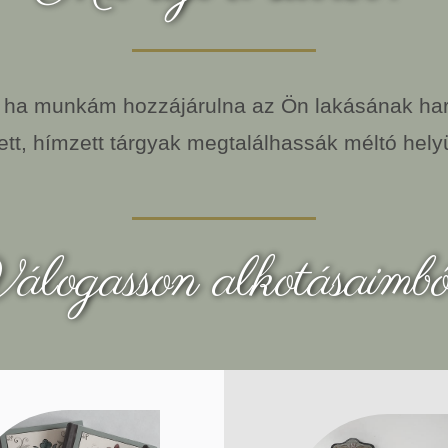
 ha munkám hozzájárulna az Ön lakásának ha
ett, hímzett tárgyak megtalálhassák méltó hel
álogasson alkotásaimbó