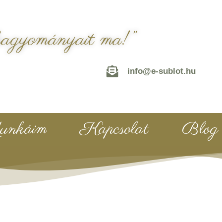
hagyományait ma!”
info@e-sublot.hu
nkáim
Kapcsolat
Blog