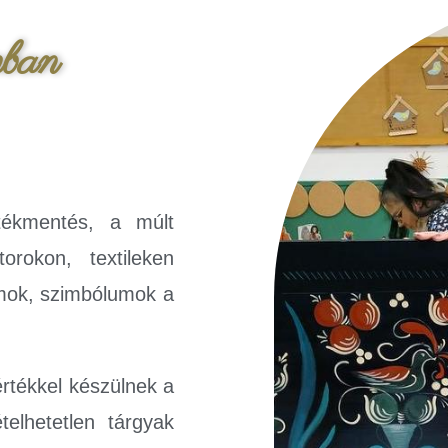
mban
ékmentés, a múlt
orokon, textileken
umok, szimbólumok a
tékkel készülnek a
elhetetlen tárgyak