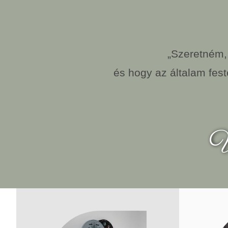
„Szeretném,
és hogy az általam fest
V