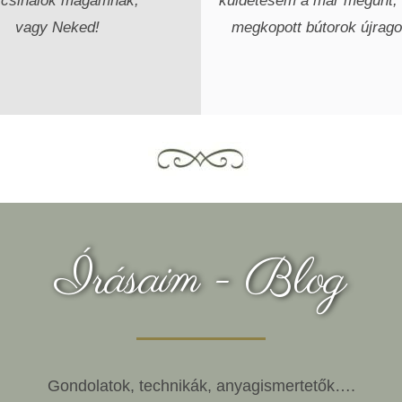
 csinálok magamnak,
küldetésem a már megunt,
vagy Neked!
megkopott bútorok újrago
Írásaim - Blog
Gondolatok, technikák, anyagismertetők….