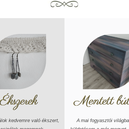
Ékszerek
Mentett bút
álok kedvemre való ékszert,
A mai fogyasztói világb