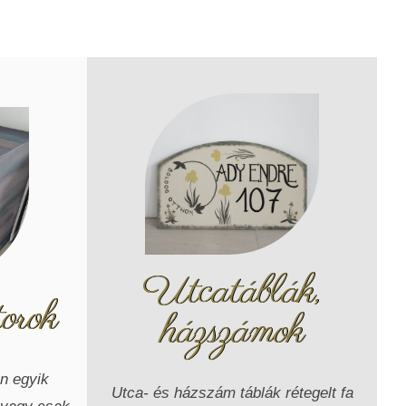
Utcatáblák,
orok
házszámok
an egyik
Utca- és házszám táblák rétegelt fa