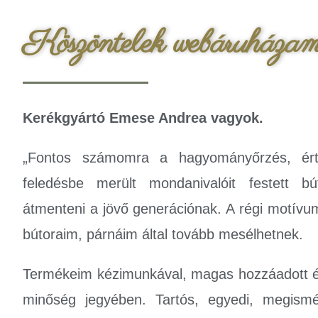
Köszöntelek webáruháza
Kerékgyártó Emese Andrea vagyok.
„Fontos számomra a hagyományőrzés, ért
feledésbe merült mondanivalóit festett bút
átmenteni a jövő generációnak. A régi motív
bútoraim, párnáim által tovább mesélhetnek.
Termékeim kézimunkával, magas hozzáadott ér
minőség jegyében. Tartós, egyedi, megismét