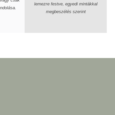
 vagy csak
lemezre festve, egyedi mintákkal
ndolása.
megbeszélés szerint