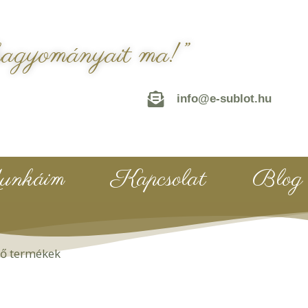
hagyományait ma!”
info@e-sublot.hu
nkáim
Kapcsolat
Blog
ző termékek