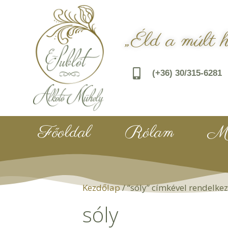
„Éld a múlt 
(+36) 30/315-6281
Főoldal
Rólam
Mu
Kezdőlap
/ “sóly” címkével rendelke
sóly