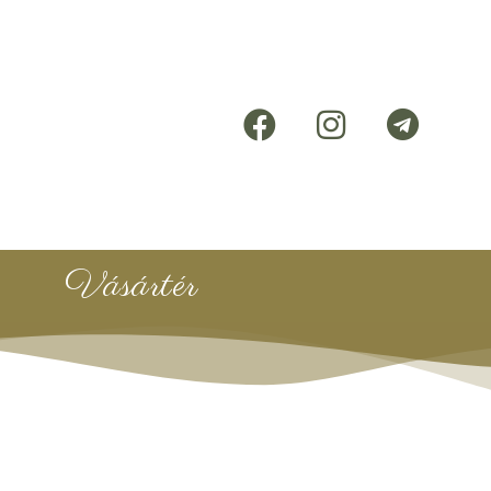
Vásártér