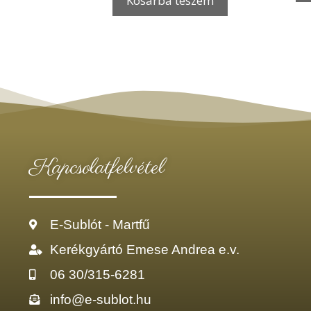
Kosárba teszem
Kapcsolatfelvétel
E-Sublót - Martfű
Kerékgyártó Emese Andrea e.v.
06 30/315-6281
info@e-sublot.hu