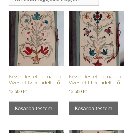
Kézzel festett fa mappa-
Kézzel festett fa mappa-
Vizesrét IV. Rendelhető
Vizesrét III. Rendelhető
13.500
Ft
13.500
Ft
Kosárba teszem
Kosárba teszem