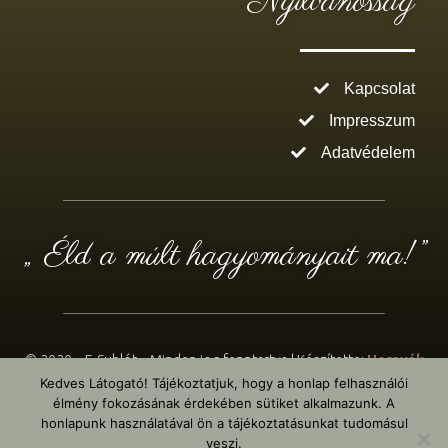
Nyilvánosság
Kapcsolat
Impresszum
Adatvédelem
„ Éld a múlt hagyományait ma!”
© 2020 – E-Sublót – Minden jog fenntartva | Készítette:
Hernyák
Gábor e.v.
– Design: WordPress & Elementor Pro
Kedves Látogató! Tájékoztatjuk, hogy a honlap felhasználói
élmény fokozásának érdekében sütiket alkalmazunk. A
honlapunk használatával ön a tájékoztatásunkat tudomásul
veszi.