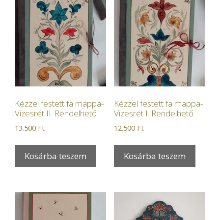
Kézzel festett fa mappa-
Kézzel festett fa mappa-
Vizesrét II. Rendelhető
Vizesrét I. Rendelhető
13.500
Ft
12.500
Ft
Kosárba teszem
Kosárba teszem