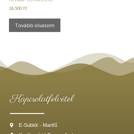
26.500
Ft
Tovább olvasom
Kapcsolatfelvétel
E-Sublót - Martfű