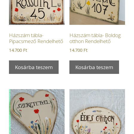
Házszám tábla-
Házszám tábla- Boldog
Pipacsmező Rendelhető
otthon Rendelhető
14.700
Ft
14.700
Ft
Kosárba teszem
Kosárba teszem