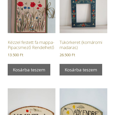
Kézzel festett fa mappa-
Tükörkeret (komáromi
Pipacsmező Rendelhető
madaras)
13.500
Ft
26.500
Ft
Kosárba teszem
Kosárba teszem