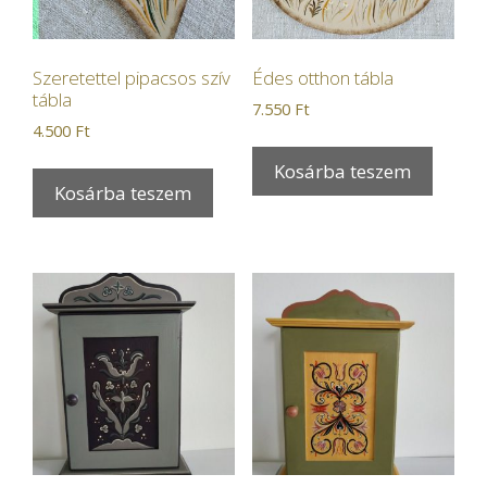
Szeretettel pipacsos szív
Édes otthon tábla
tábla
7.550
Ft
4.500
Ft
Kosárba teszem
Kosárba teszem