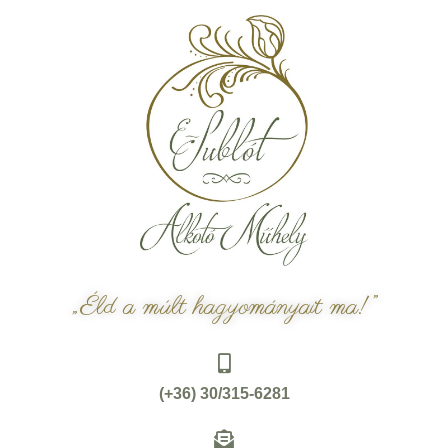
„Éld a múlt hagyományait ma!”
(+36) 30/315-6281