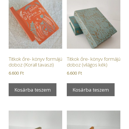
Titkok őre- könyv formájú
Titkok őre- könyv formájú
doboz (Korall tavaszi)
doboz (világos kék)
6.600
Ft
6.600
Ft
Kosárba teszem
Kosárba teszem