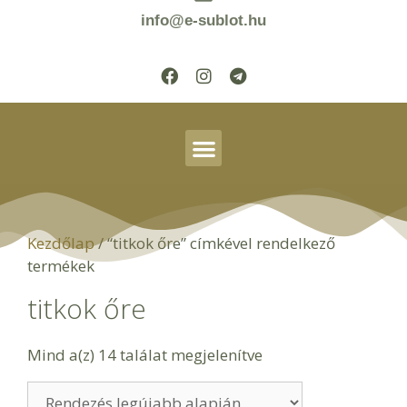
info@e-sublot.hu
Kezdőlap
/ “titkok őre” címkével rendelkező
termékek
titkok őre
Mind a(z) 14 találat megjelenítve