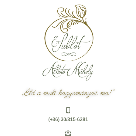
„Éld a múlt hagyományait ma!”
(+36) 30/315-6281