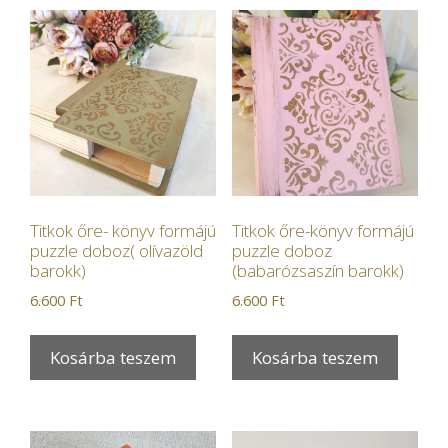
Titkok őre- könyv formájú
Titkok őre-könyv formájú
puzzle doboz( olívazöld
puzzle doboz
barokk)
(babarózsaszín barokk)
6.600
Ft
6.600
Ft
Kosárba teszem
Kosárba teszem