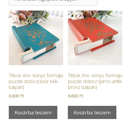
Titkok őre- könyv formájú
Titkok őre- könyv formájú
puzzle doboz(azúr kék-
puzzle doboz (piros-antik
tulipán)
bronz tulipán)
6.600
Ft
6.600
Ft
Kosárba teszem
Kosárba teszem