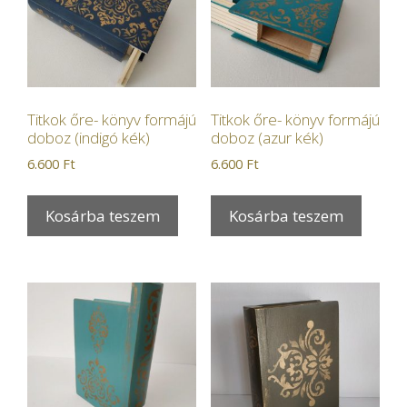
Titkok őre- könyv formájú
Titkok őre- könyv formájú
doboz (indigó kék)
doboz (azur kék)
6.600
Ft
6.600
Ft
Kosárba teszem
Kosárba teszem