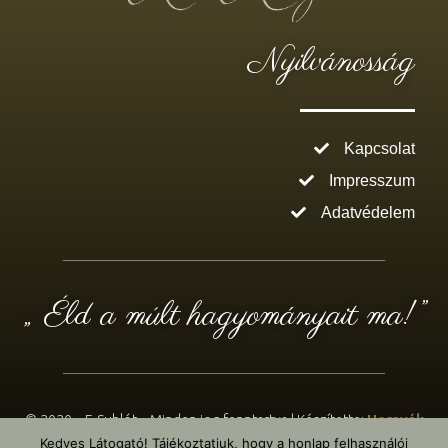
Nyilvánosság
Kapcsolat
Impresszum
Adatvédelem
„ Éld a múlt hagyományait ma!”
© 2020 – E-Sublót – Minden jog fenntartva | Készítette:
Hernyák
Gábor e.v.
– Design: WordPress & Elementor Pro
Kedves Látogató! Tájékoztatjuk, hogy a honlap felhasználói