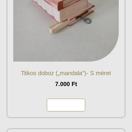
Titkos doboz („mandala”)- S méret
7.000
Ft
Kosárba teszem