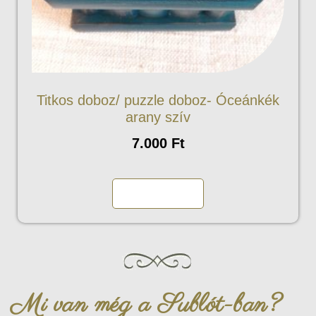
Titkos doboz/ puzzle doboz- Óceánkék
arany szív
7.000
Ft
Kosárba teszem
Mi van még a Sublót-ban?