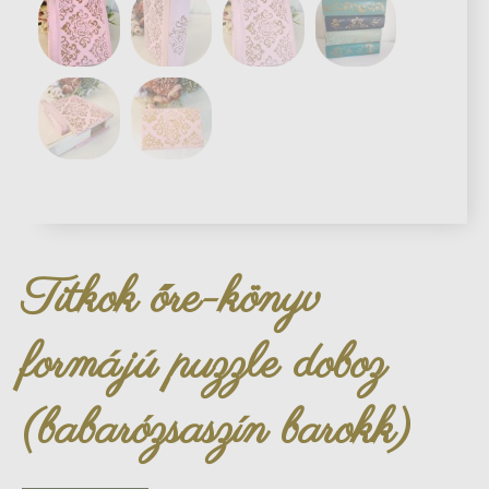
Titkok őre-könyv
formájú puzzle doboz
(babarózsaszín barokk)