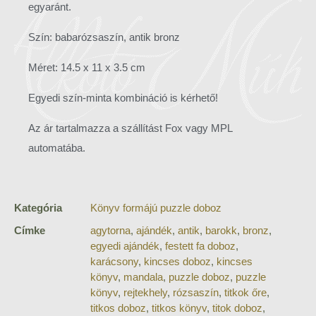
egyaránt.
Szín: babarózsaszín, antik bronz
Méret: 14.5 x 11 x 3.5 cm
Egyedi szín-minta kombináció is kérhető!
Az ár tartalmazza a szállítást Fox vagy MPL
automatába.
Kategória
Könyv formájú puzzle doboz
Címke
agytorna
,
ajándék
,
antik
,
barokk
,
bronz
,
egyedi ajándék
,
festett fa doboz
,
karácsony
,
kincses doboz
,
kincses
könyv
,
mandala
,
puzzle doboz
,
puzzle
könyv
,
rejtekhely
,
rózsaszín
,
titkok őre
,
titkos doboz
,
titkos könyv
,
titok doboz
,