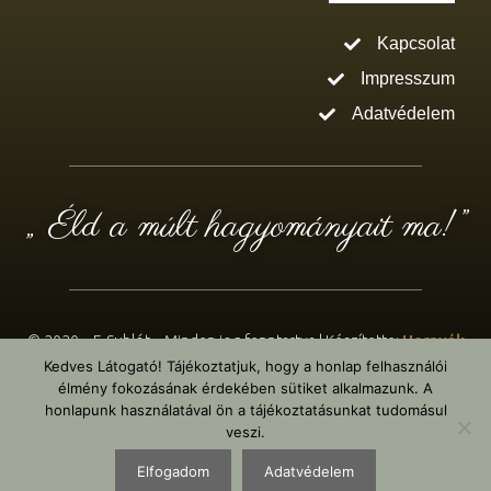
Kapcsolat
Impresszum
Adatvédelem
„ Éld a múlt hagyományait ma!”
© 2020 – E-Sublót – Minden jog fenntartva | Készítette:
Hernyák
Kedves Látogató! Tájékoztatjuk, hogy a honlap felhasználói
Gábor e.v.
– Design: WordPress & Elementor Pro
élmény fokozásának érdekében sütiket alkalmazunk. A
honlapunk használatával ön a tájékoztatásunkat tudomásul
veszi.
Elfogadom
Adatvédelem