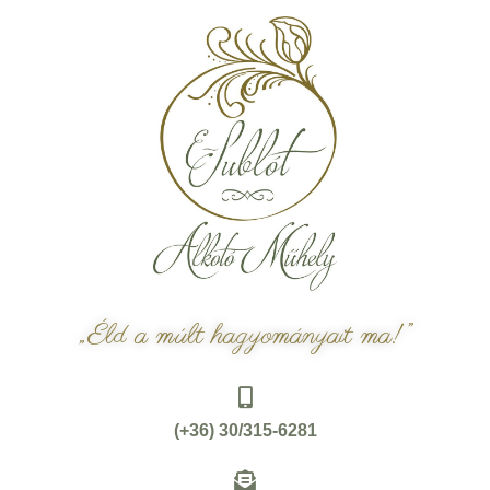
„Éld a múlt hagyományait ma!”
(+36) 30/315-6281