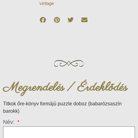
vintage
Megrendelés / Érdeklődés
Titkok őre-könyv formájú puzzle doboz (babarózsaszín
barokk)
Név: