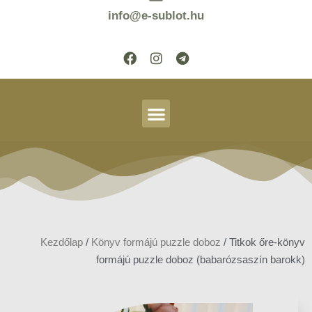
info@e-sublot.hu
Kezdőlap
/
Könyv formájú puzzle doboz
/ Titkok őre-könyv
formájú puzzle doboz (babarózsaszín barokk)