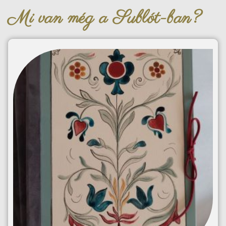
Mi van még a Sublót-ban?