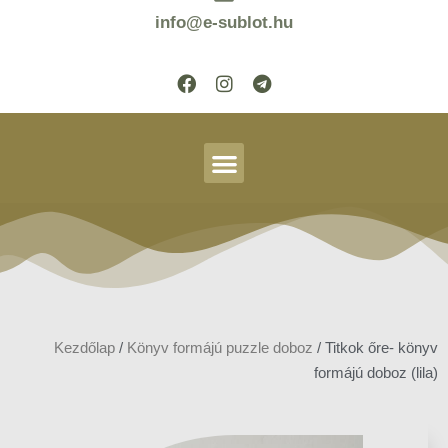
info@e-sublot.hu
Kezdőlap
/
Könyv formájú puzzle doboz
/ Titkok őre- könyv
formájú doboz (lila)