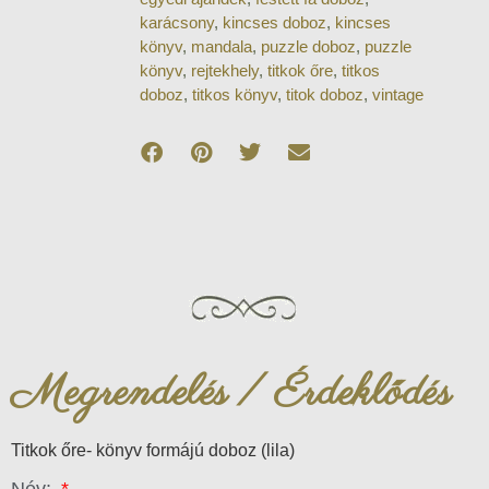
karácsony
,
kincses doboz
,
kincses
könyv
,
mandala
,
puzzle doboz
,
puzzle
könyv
,
rejtekhely
,
titkok őre
,
titkos
doboz
,
titkos könyv
,
titok doboz
,
vintage
Megrendelés / Érdeklődés
Titkok őre- könyv formájú doboz (lila)
Név: