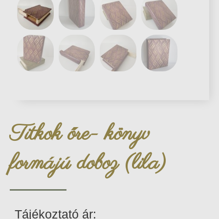
Titkok őre- könyv
formájú doboz (lila)
Tájékoztató ár: