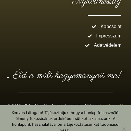
Nyilvánosság
Kapcsolat
Impresszum
Adatvédelem
„ Éld a múlt hagyományait ma!”
© 2020 – E-Sublót – Minden jog fenntartva | Készítette:
Hernyák
Kedves Látogató! Tájékoztatjuk, hogy a honlap felhasználói
Gábor e.v.
– Design: WordPress & Elementor Pro
élmény fokozásának érdekében sütiket alkalmazunk. A
honlapunk használatával ön a tájékoztatásunkat tudomásul
veszi.