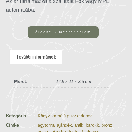
Az ár tartalmazza a szállítást Fox vagy MPL
automatába.
érdekel / megrendelem
További információk
Méret:
14.5 x 11 x 3.5 cm
Kategória
Könyv formájú puzzle doboz
Címke
agytorna
,
ajándék
,
antik
,
barokk
,
bronz
,
egyedi ajándék
,
festett fa doboz
,