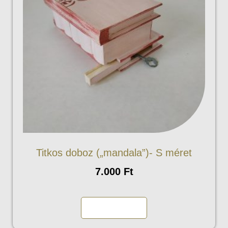
Titkos doboz („mandala”)- S méret
7.000
Ft
Kosárba teszem