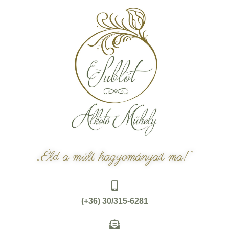
„Éld a múlt hagyományait ma!”
(+36) 30/315-6281