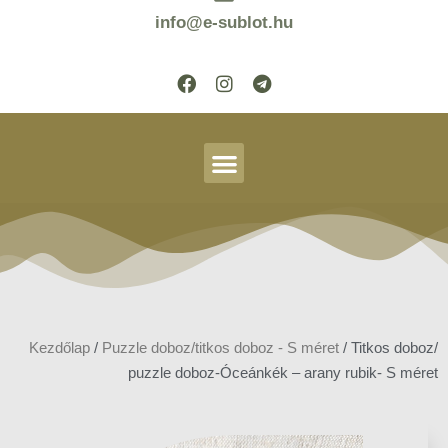
info@e-sublot.hu
Kezdőlap
/
Puzzle doboz/titkos doboz - S méret
/ Titkos doboz/
puzzle doboz-Óceánkék – arany rubik- S méret