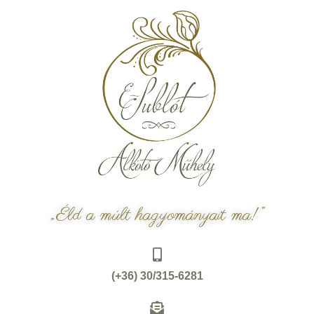
„Éld a múlt hagyományait ma!”
(+36) 30/315-6281