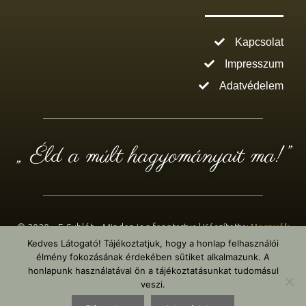
Kapcsolat
Impresszum
Adatvédelem
„ Éld a múlt hagyományait ma!”
© 2020 – E-Sublót – Minden jog fenntartva | Készítette:
Hernyák
Gábor e.v.
– Design: WordPress & Elementor Pro
Kedves Látogató! Tájékoztatjuk, hogy a honlap felhasználói
élmény fokozásának érdekében sütiket alkalmazunk. A
honlapunk használatával ön a tájékoztatásunkat tudomásul
veszi.