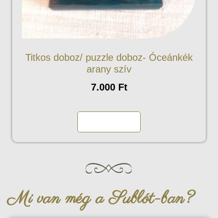
Titkos doboz/ puzzle doboz- Óceánkék
arany szív
7.000
Ft
Kosárba teszem
Mi van még a Sublót-ban?