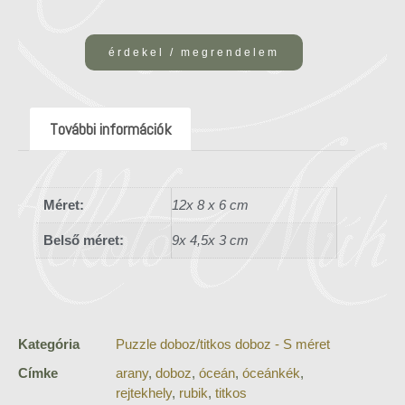
érdekel / megrendelem
További információk
Méret:
12x 8 x 6 cm
Belső méret:
9x 4,5x 3 cm
Kategória
Puzzle doboz/titkos doboz - S méret
Címke
arany
,
doboz
,
óceán
,
óceánkék
,
rejtekhely
,
rubik
,
titkos