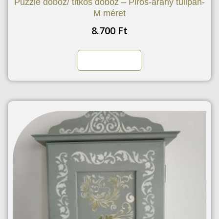
Puzzle doboz/ titkos doboz – Piros-arany tulipán-
M méret
8.700
Ft
Kosárba teszem