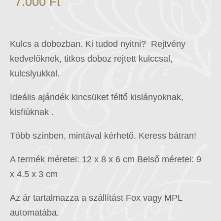
7.000
Ft
Kulcs a dobozban. Ki tudod nyitni? Rejtvény
kedvelőknek, titkos doboz rejtett kulccsal,
kulcslyukkal.
Ideális ajándék kincsüket féltő kislányoknak,
kisfiúknak .
Több színben, mintával kérhető. Keress bátran!
A termék méretei: 12 x 8 x 6 cm Belső méretei: 9
x 4.5 x 3 cm
Az ár tartalmazza a szállítást Fox vagy MPL
automatába.