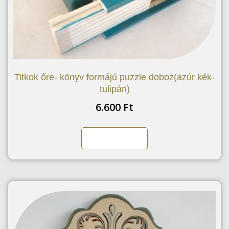
Titkok őre- könyv formájú puzzle doboz(azúr kék-
tulipán)
6.600
Ft
Kosárba teszem