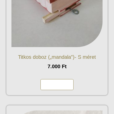
Titkos doboz („mandala”)- S méret
7.000
Ft
Kosárba teszem