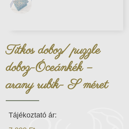
Titkos doboz/ puzzle
doboz-Óceánkék –
arany rubik- S méret
Tájékoztató ár: