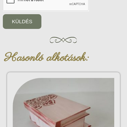
KÜLDÉS
Hasonló alkotások: