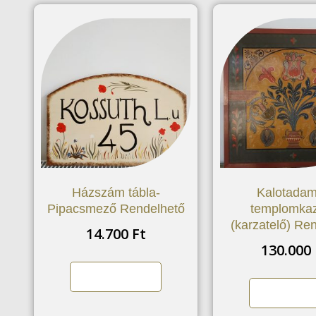
Házszám tábla-
Kalotadam
Pipacsmező Rendelhető
templomkaz
(karzatelő) Re
14.700
Ft
130.000
Kosárba teszem
Kosárba te