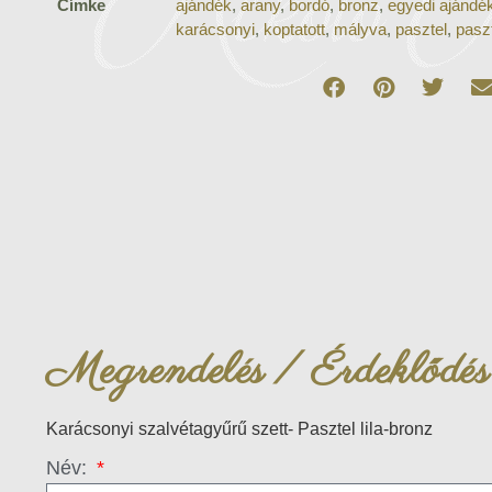
Címke
ajándék
,
arany
,
bordó
,
bronz
,
egyedi ajándé
karácsonyi
,
koptatott
,
mályva
,
pasztel
,
paszt
Megrendelés / Érdeklődés
Karácsonyi szalvétagyűrű szett- Pasztel lila-bronz
Név: