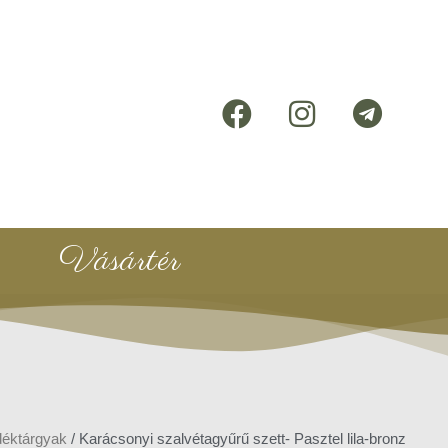
Vásártér
déktárgyak
/ Karácsonyi szalvétagyűrű szett- Pasztel lila-bronz