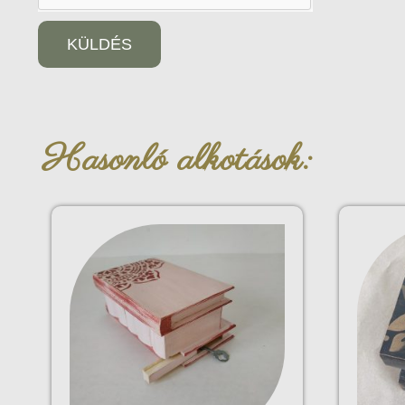
KÜLDÉS
Hasonló alkotások: