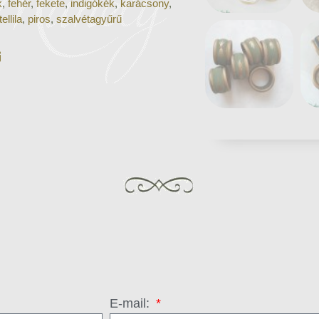
k
,
fehér
,
fekete
,
indigókék
,
karácsony
,
ellila
,
piros
,
szalvétagyűrű
E-mail: