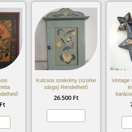
osi
Kulcsos szekrény (szürke
Vintage 
etta
sárga) Rendelhető
é
ndelhető
karács
26.500
Ft
Ft
Kosárba teszem
szem
Kos