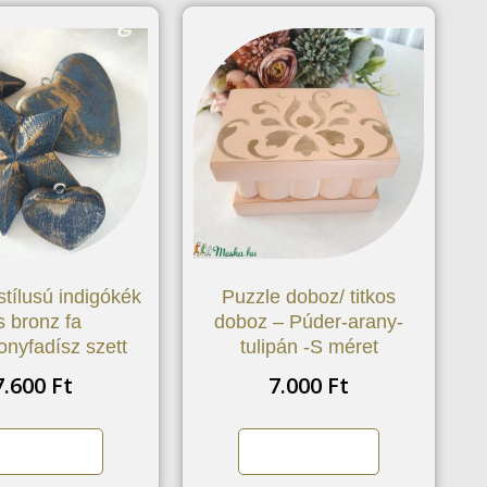
stílusú indigókék
Puzzle doboz/ titkos
s bronz fa
doboz – Púder-arany-
onyfadísz szett
tulipán -S méret
7.600
Ft
7.000
Ft
árba teszem
Kosárba teszem