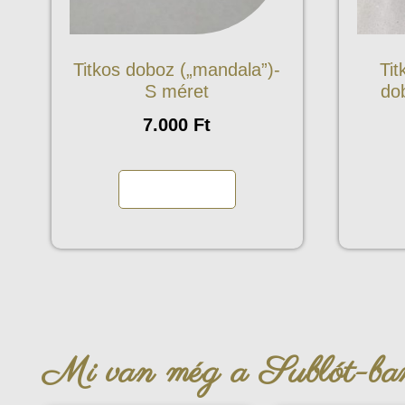
Titkos doboz („mandala”)-
Tit
S méret
do
7.000
Ft
Kosárba teszem
Mi van még a Sublót-b