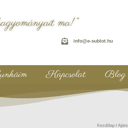
hagyományait ma!”
info@e-sublot.hu
nkáim
Kapcsolat
Blog
Kezdőlap
/
Aján