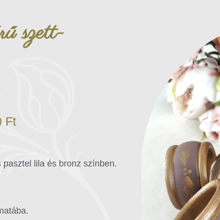
ű szett-
0
Ft
 pasztel lila és bronz színben.
omatába.