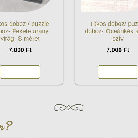
kos doboz / puzzle
Titkos doboz/ puz
boz- Fekete arany
doboz- Óceánkék 
virág- S méret
szív
7.000
Ft
7.000
Ft
Kosárba teszem
Kosárba teszem
an?