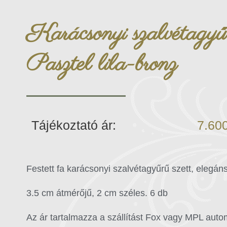
Karácsonyi szalvétagyűr
Pasztel lila-bronz
Tájékoztató ár:
7.60
Festett fa karácsonyi szalvétagyűrű szett, elegáns
3.5 cm átmérőjű, 2 cm széles. 6 db
Az ár tartalmazza a szállítást Fox vagy MPL aut