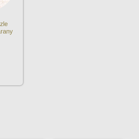
zle
arany