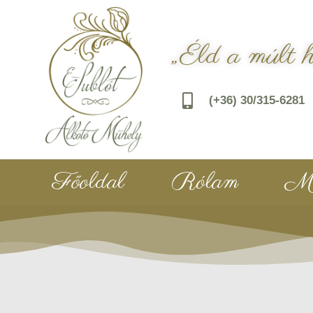
„Éld a múlt 
(+36) 30/315-6281
Főoldal
Rólam
Mu