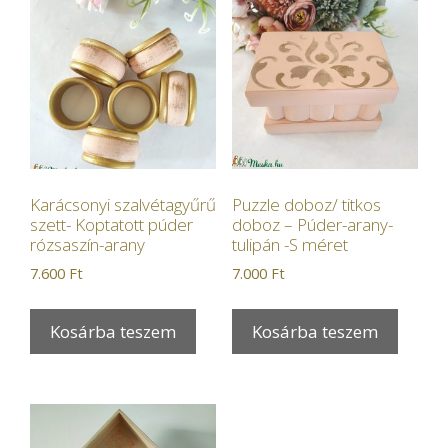
Karácsonyi szalvétagyűrű
Puzzle doboz/ titkos
szett- Koptatott púder
doboz – Púder-arany-
rózsaszín-arany
tulipán -S méret
7.600
Ft
7.000
Ft
Kosárba teszem
Kosárba teszem