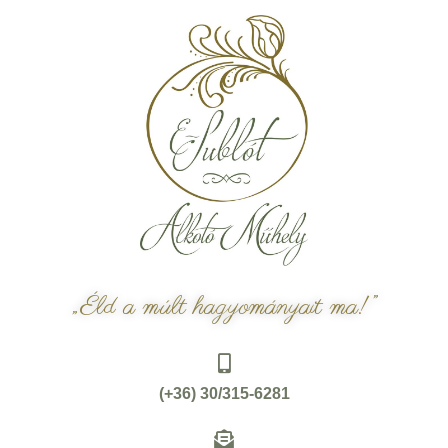
„Éld a múlt hagyományait ma!”
(+36) 30/315-6281