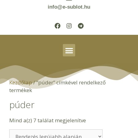
info@e-sublot.hu
Kezdőlap
/ “púder” címkével rendelkező
termékek
púder
Mind a(z) 7 találat megjelenítve