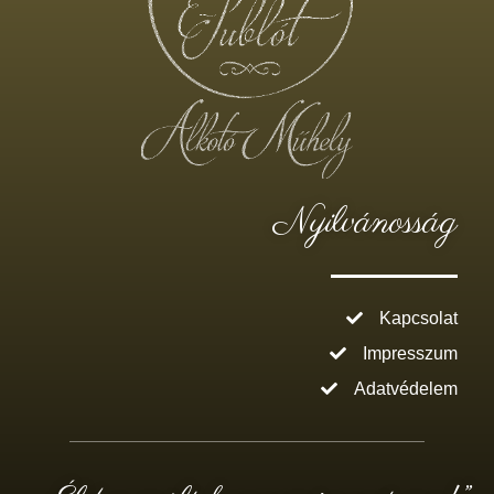
Nyilvánosság
Kapcsolat
Impresszum
Adatvédelem