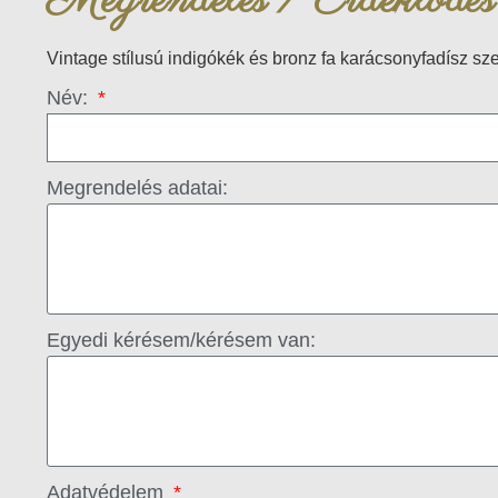
Megrendelés / Érdeklődés
Vintage stílusú indigókék és bronz fa karácsonyfadísz sze
Név:
Megrendelés adatai:
Egyedi kérésem/kérésem van:
Adatvédelem