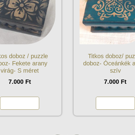
kos doboz / puzzle
Titkos doboz/ puz
boz- Fekete arany
doboz- Óceánkék 
virág- S méret
szív
7.000
Ft
7.000
Ft
Kosárba teszem
Kosárba teszem