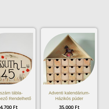
szám tábla-
Adventi kalendárium-
ező Rendelhető
Házikós púder
4.700
Ft
35.000
Ft