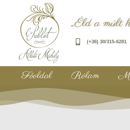
„Éld a múlt 
(+36) 30/315-6281
Főoldal
Rólam
Mu