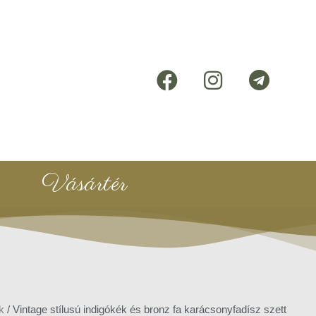
Vásártér
k
/ Vintage stílusú indigókék és bronz fa karácsonyfadísz szett