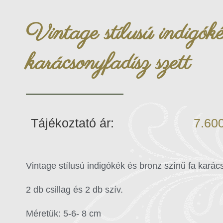
Vintage stílusú indigóké
karácsonyfadísz szett
Tájékoztató ár:
7.60
Vintage stílusú indigókék és bronz színű fa karács
2 db csillag és 2 db szív.
Méretük: 5-6- 8 cm