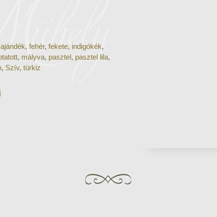
 ajándék
,
fehér
,
fekete
,
indigókék
,
tatott
,
mályva
,
pasztel
,
pasztel lila
,
n
,
Szív
,
türkiz