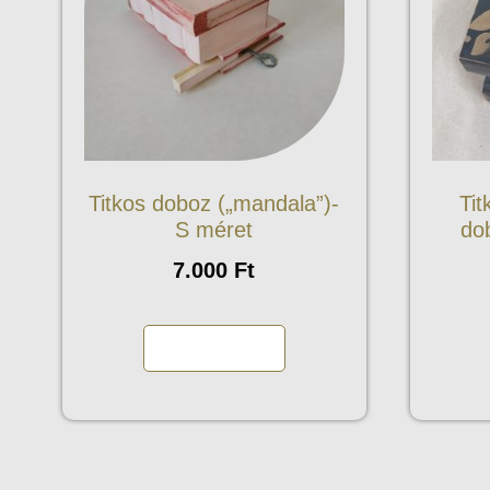
Titkos doboz („mandala”)-
Tit
S méret
do
7.000
Ft
Kosárba teszem