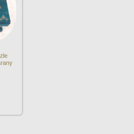
zle
arany