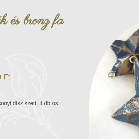
k és bronz fa
0
Ft
onyi dísz szett, 4 db-os.