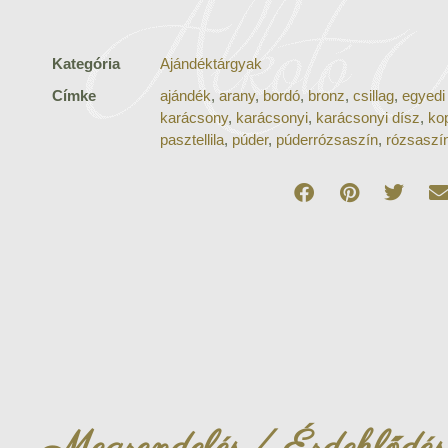
Kategória
Ajándéktárgyak
Címke
ajándék
,
arany
,
bordó
,
bronz
,
csillag
,
egyedi
karácsony
,
karácsonyi
,
karácsonyi dísz
,
kop
pasztellila
,
púder
,
púderrózsaszín
,
rózsaszí