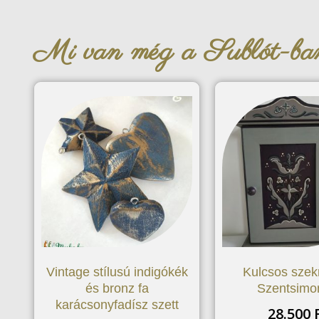
Mi van még a Sublót-b
Vintage stílusú indigókék
Kulcsos szek
és bronz fa
Szentsimo
karácsonyfadísz szett
28.500