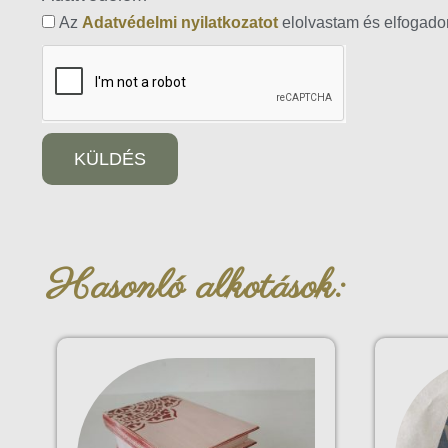
Az
Adatvédelmi nyilatkozatot
elolvastam és elfogad
KÜLDÉS
Hasonló alkotások: