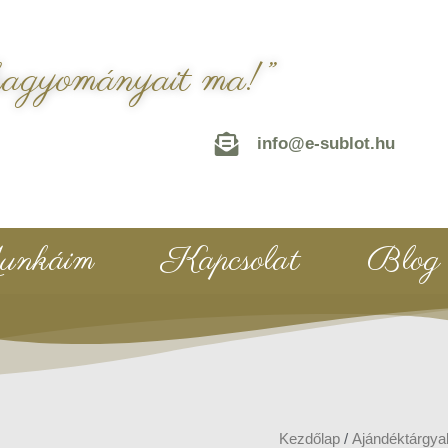
hagyományait ma!”
info@e-sublot.hu
nkáim
Kapcsolat
Blog
Kezdőlap
/
Ajándéktárgya