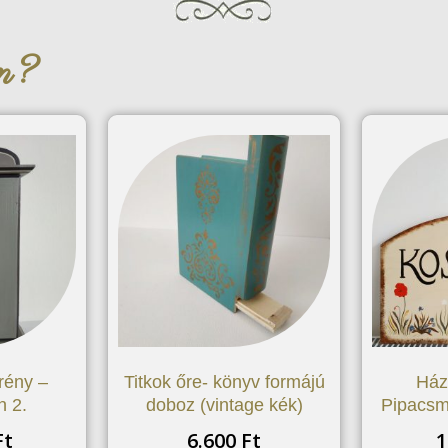
an?
rény –
Titkok őre- könyv formájú
Ház
n 2.
doboz (vintage kék)
Pipacsm
Ft
6.600
Ft
1