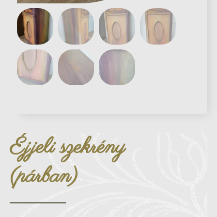
Éjjeli szekrény
(párban)