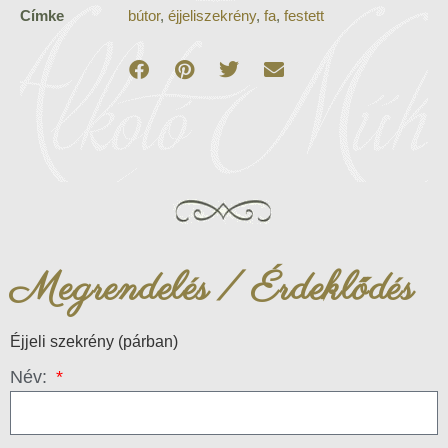
Címke
bútor
,
éjjeliszekrény
,
fa
,
festett
Megrendelés / Érdeklődés
Éjjeli szekrény (párban)
Név: