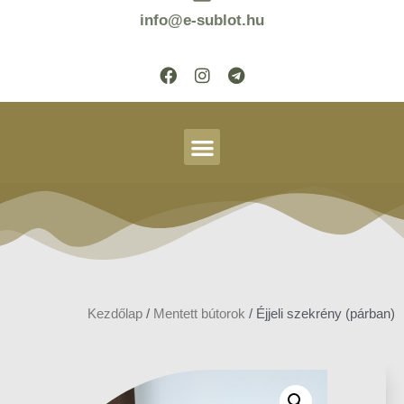
info@e-sublot.hu
Kezdőlap
/
Mentett bútorok
/ Éjjeli szekrény (párban)