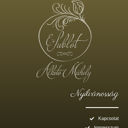
Nyilvánosság
Kapcsolat
Impresszum