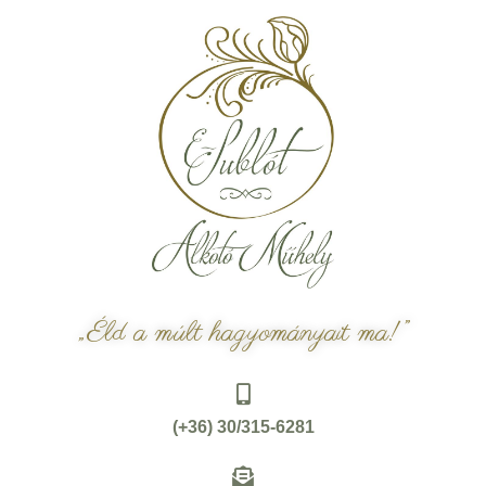
„Éld a múlt hagyományait ma!”
(+36) 30/315-6281