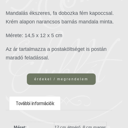
Mandalás ékszeres, fa dobozka fém kapoccsal.
Krém alapon narancsos barnás mandala minta.
Mérete: 14,5 x 12 x 5 cm
Az ár tartalmazza a postaköltséget is postán
maradó feladással.
érdekel / megrendelem
További információk
Méret:
12 cm átmérő, 8 cm magas