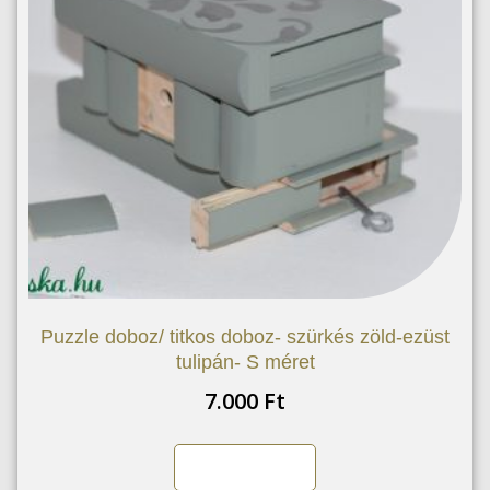
Puzzle doboz/ titkos doboz- szürkés zöld-ezüst
tulipán- S méret
7.000
Ft
Kosárba teszem