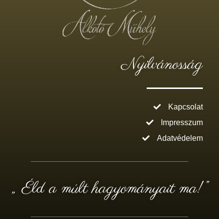
Nyilvánosság
Kapcsolat
Impresszum
Adatvédelem
„ Éld a múlt hagyományait ma!”