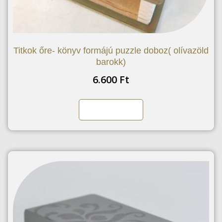
Titkok őre- könyv formájú puzzle doboz( olívazöld
barokk)
6.600
Ft
Kosárba teszem