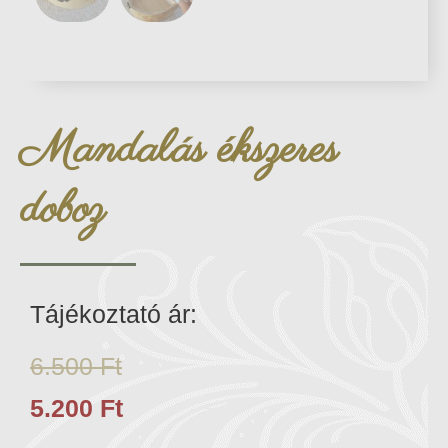
Mandalás ékszeres
doboz
Tájékoztató ár:
6.500
Ft
5.200
Ft