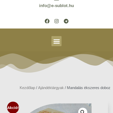
info@e-sublot.hu
Kezdőlap
/
Ajándéktárgyak
/ Mandalás ékszeres doboz
Akció!