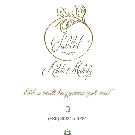
„Éld a múlt hagyományait ma!”
(+36) 30/315-6281