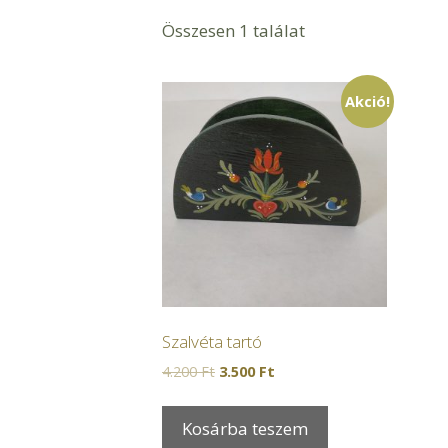
Összesen 1 találat
Akció!
Szalvéta tartó
4.200
Ft
3.500
Ft
Kosárba teszem