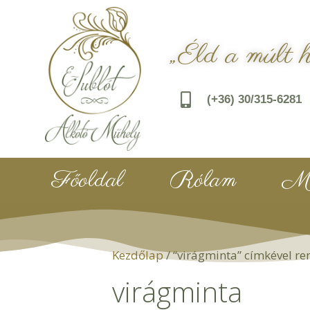
„Éld a múlt 
(+36) 30/315-6281
Főoldal
Rólam
Mu
Kezdőlap
/ “virágminta” címkével r
virágminta