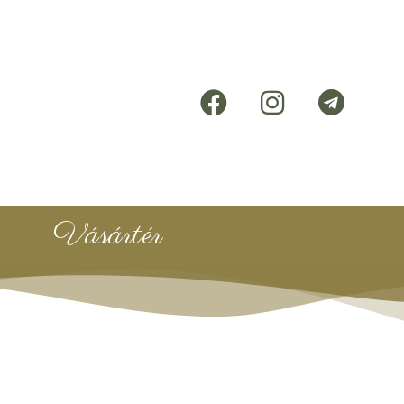
Vásártér