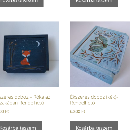
Tovább olvasom
Kosárba teszem
szeres doboz – Róka az
Ékszeres doboz (kék)-
szakában-Rendelhető
Rendelhető
200
Ft
6.200
Ft
Kosárba teszem
Kosárba teszem