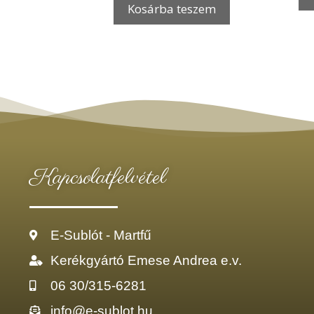
Kosárba teszem
Kapcsolatfelvétel
E-Sublót - Martfű
Kerékgyártó Emese Andrea e.v.
06 30/315-6281
info@e-sublot.hu