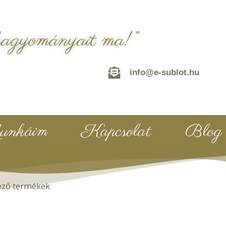
hagyományait ma!”
info@e-sublot.hu
nkáim
Kapcsolat
Blog
kező termékek