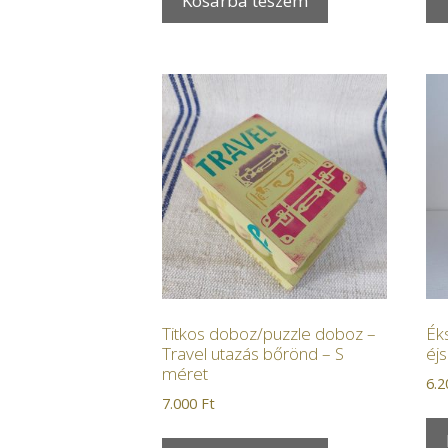
Kosárba teszem
Titkos doboz/puzzle doboz –
Ék
Travel utazás bőrönd – S
éj
méret
6.
7.000
Ft