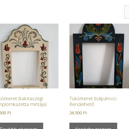
örkeret (kalotaszegi
Tükörkeret (tulipános)-
mplomkazetta mintája)
Rendelhető
.500
Ft
26.500
Ft