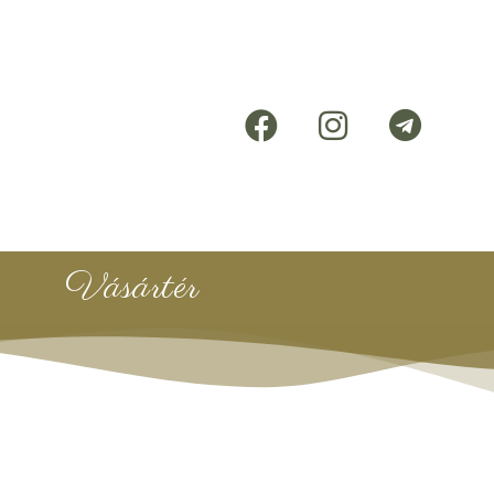
Vásártér