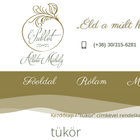
„Éld a múlt 
(+36) 30/315-6281
Főoldal
Rólam
Mu
Kezdőlap
/ “tükör” címkével rendel
tükör