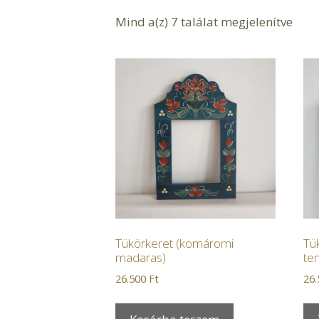
Mind a(z) 7 találat megjelenítve
Tükörkeret (komáromi
Tük
madaras)
te
26.500
Ft
26