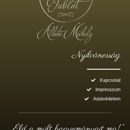
Nyilvánosság
Kapcsolat
Impresszum
Adatvédelem
„ Éld a múlt hagyományait ma!”