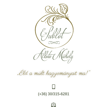
„Éld a múlt hagyományait ma!”
(+36) 30/315-6281