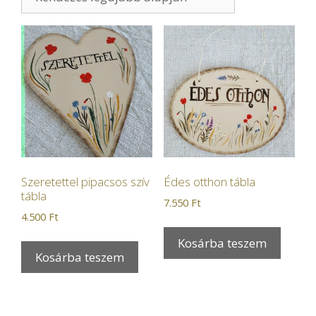
Szeretettel pipacsos szív
Édes otthon tábla
tábla
7.550
Ft
4.500
Ft
Kosárba teszem
Kosárba teszem