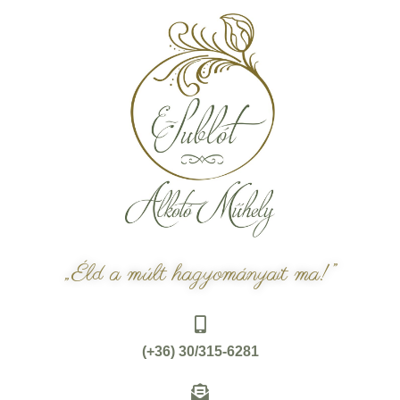
„Éld a múlt hagyományait ma!”
(+36) 30/315-6281