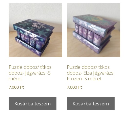
Puzzle doboz/ titkos
Puzzle doboz/ titkos
doboz- Jégvarázs -S
doboz- Elza Jégvarázs
méret
Frozen- S méret
7.000
Ft
7.000
Ft
Kosárba teszem
Kosárba teszem