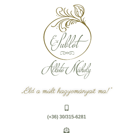
„Éld a múlt hagyományait ma!”
(+36) 30/315-6281