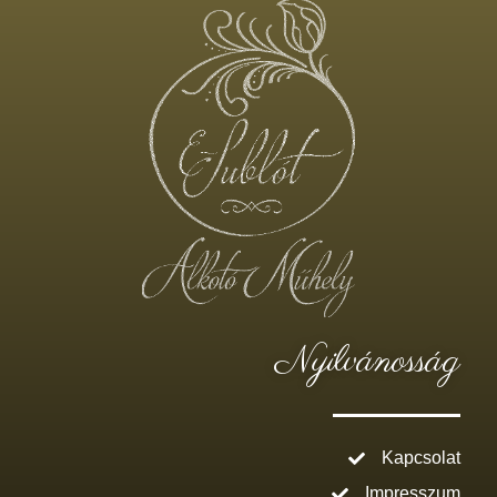
Nyilvánosság
Kapcsolat
Impresszum