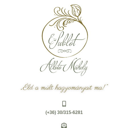
„Éld a múlt hagyományait ma!”
(+36) 30/315-6281