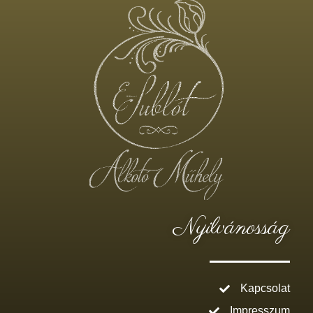
Nyilvánosság
Kapcsolat
Impresszum