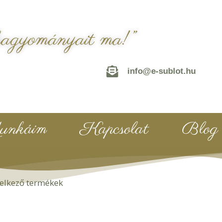
hagyományait ma!”
info@e-sublot.hu
nkáim
Kapcsolat
Blog
delkező termékek