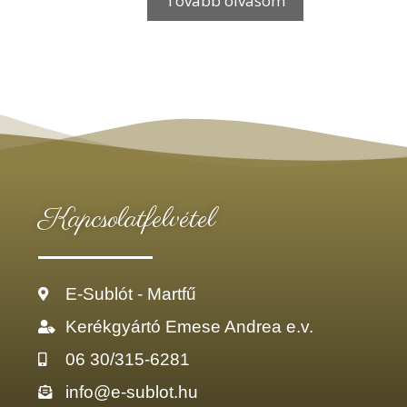
Tovább olvasom
Kapcsolatfelvétel
E-Sublót - Martfű
Kerékgyártó Emese Andrea e.v.
06 30/315-6281
info@e-sublot.hu