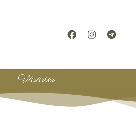
Vásártér