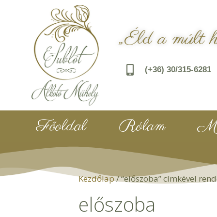
„Éld a múlt 
(+36) 30/315-6281
Főoldal
Rólam
Mu
Kezdőlap
/ “előszoba” címkével ren
előszoba