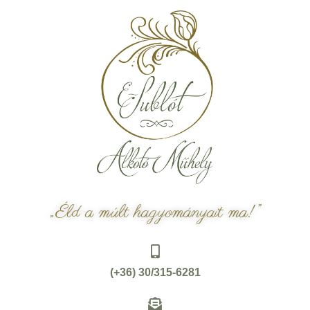
„Éld a múlt hagyományait ma!”
(+36) 30/315-6281