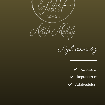
Nyilvánosság
Kapcsolat
Impresszum
Adatvédelem